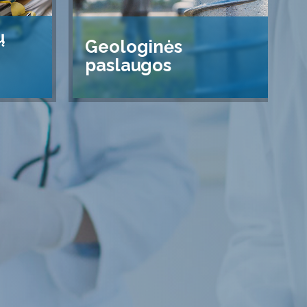
ų
Geologinės
paslaugos