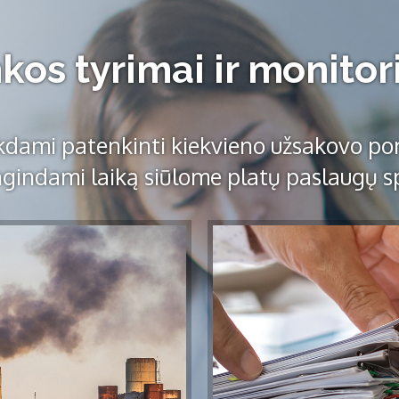
kos tyrimai ir monito
kdami patenkinti kiekvieno užsakovo por
ngindami laiką siūlome platų paslaugų s