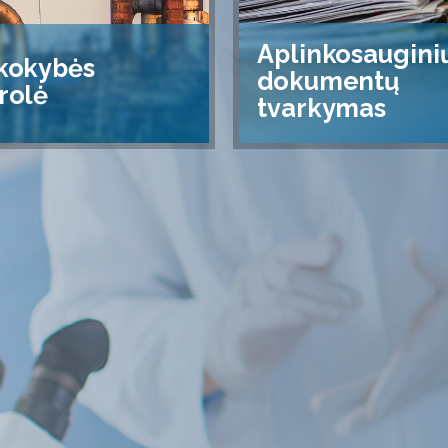
Aplinkosaugini
kokybės
dokumentų
rolė
tvarkymas